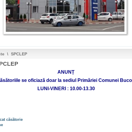
nte
\
SPCLEP
SPCLEP
ANUNȚ
ăsătoriile se oficiază doar la sediul Primăriei Comunei Buc
LUNI-VINERI : 10.00-13.30
icat căsătorie
me