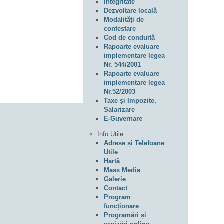
Integritate
Dezvoltare locală
Modalități de
contestare
Cod de conduită
Rapoarte evaluare
implementare legea
Nr. 544/2001
Rapoarte evaluare
implementare legea
Nr.52/2003
Taxe și Impozite,
Salarizare
E-Guvernare
Info Utile
Adrese și Telefoane
Utile
Hartă
Mass Media
Galerie
Contact
Program
funcționare
Programări și