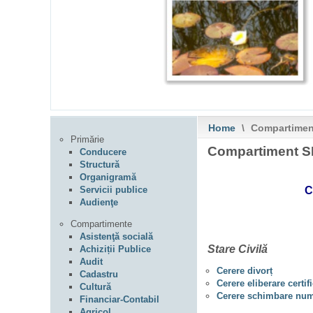
Home
\
Compartime
Primărie
Compartiment 
Conducere
Structură
Organigramă
Servicii publice
C
Audienţe
Compartimente
Asistenţă socială
Stare Civilă
Achiziții Publice
Audit
Cerere divorț
Cadastru
Cerere eliberare certif
Cultură
Cerere schimbare nu
Financiar-Contabil
Agricol