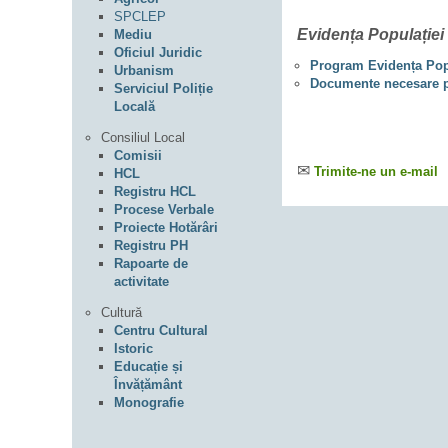
SPCLEP
Evidența Populației
Mediu
Oficiul Juridic
Program Evidența Pop
Urbanism
Documente necesare pen
Serviciul Poliție
Locală
Consiliul Local
Comisii
✉
Trimite-ne un e-mail
HCL
Registru HCL
Procese Verbale
Proiecte Hotărâri
Registru PH
Rapoarte de
activitate
Cultură
Centru Cultural
Istoric
Educație și
Învățământ
Monografie