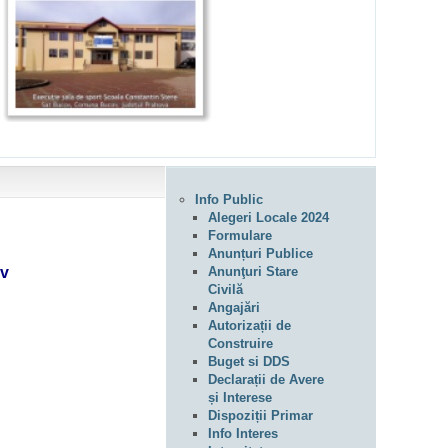
Info Public
Alegeri Locale 2024
Formulare
Anunțuri Publice
ov
Anunţuri Stare
Civilă
Angajări
Autorizații de
Construire
Buget si DDS
Declarații de Avere
și Interese
Dispoziții Primar
Info Interes