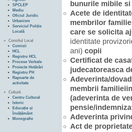
bunurile mibile si
SPCLEP
Mediu
Acete de identitat
Oficiul Juridic
membrilor familie
Urbanism
Serviciul Poliție
care se solicita a
Locală
identitate provizor
Consiliul Local
Comisii
ani)
copii
HCL
Registru HCL
Certificat de casa
Procese Verbale
Proiecte Hotărâri
judecatoreasca def
Registru PH
Adeverinta/dovada
Rapoarte de
activitate
membrii familieiin
Cultură
(adeverinta de ve
Centru Cultural
Istoric
pensie/indemnizat
Educație și
Învățământ
Adeverinta privin
Monografie
Act de proprietate