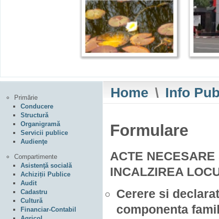
Home
\
Info Pub
Primărie
Conducere
Structură
Organigramă
Formulare
Servicii publice
Audienţe
ACTE NECESARE 
Compartimente
Asistenţă socială
INCALZIREA LOCU
Achiziții Publice
Audit
Cerere si declara
Cadastru
Cultură
componenta famili
Financiar-Contabil
Agricol