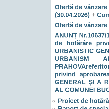
Ofertă de vânzare 
(30.04.2026)
+
Comu
Ofertă de vânzare 
ANUNȚ Nr.10637/17.
de hotărâre pri
URBANISTIC GE
URBANISM A
PRAHOVAreferitor
privind aproba
GENERAL ȘI A 
AL COMUNEI BU
Proiect de hotărâ
Raport de special