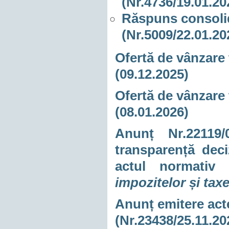
(Nr.4736/19.01.20
Răspuns consolidat
(Nr.5009/22.01.20
Ofertă de vânzare 
(09.12.2025)
Ofertă de vânzare 
(08.01.2026)
Anunț Nr.22119/
transparență dec
actul normati
impozitelor și tax
Anunț emitere acte
(Nr.23438/25.11.20