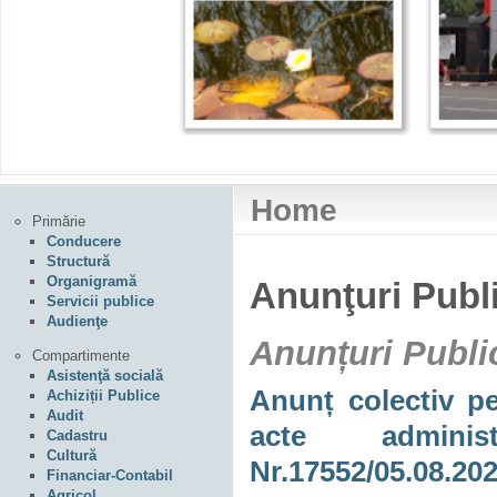
Home
Primărie
Conducere
Structură
Organigramă
Anunţuri Publ
Servicii publice
Audienţe
Anunțuri Publi
Compartimente
Asistenţă socială
Anunț colectiv pe
Achiziții Publice
Audit
acte adminis
Cadastru
Cultură
Nr.17552/05.08.20
Financiar-Contabil
Agricol