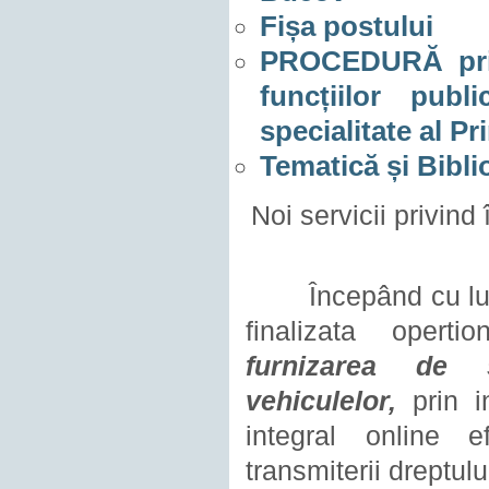
Fișa postului
PROCEDURĂ privi
funcțiilor pub
specialitate al 
Tematică și Bibli
Noi servicii privin
Începând cu luna iu
finalizata operti
furnizarea de s
vehiculelor,
prin in
integral online ef
transmiterii dreptul