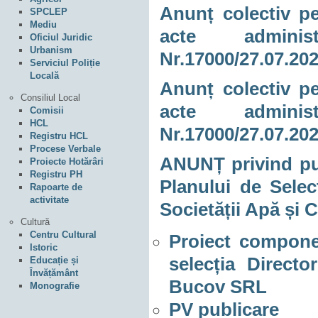
Anunț colectiv pe
SPCLEP
Mediu
acte adminis
Oficiul Juridic
Urbanism
Nr.17000/27.07.20
Serviciul Poliție
Locală
Anunț colectiv pe
Consiliul Local
acte adminis
Comisii
HCL
Nr.17000/27.07.20
Registru HCL
Procese Verbale
ANUNȚ privind pub
Proiecte Hotărâri
Registru PH
Planului de Selec
Rapoarte de
activitate
Societății Apă și
Cultură
Centru Cultural
Proiect componen
Istoric
selecția Directo
Educație și
Învățământ
Bucov SRL
Monografie
PV publicare