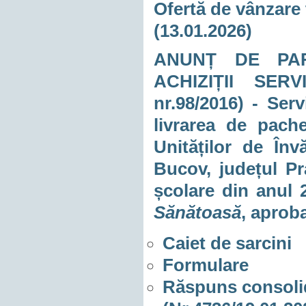
Ofertă de vânzare 
(13.01.2026)
ANUNȚ DE PAR
ACHIZIȚII SER
nr.98/2016) - Ser
livrarea de pache
Unităților de În
Bucov, județul Pr
școlare din anul 
Sănătoasă
, aprob
Caiet de sarcini
Formulare
Răspuns consolidat