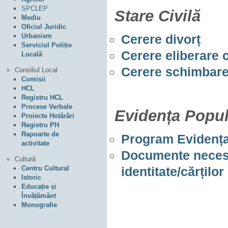
SPCLEP
Stare Civilă
Mediu
Oficiul Juridic
Urbanism
Cerere divorț
Serviciul Poliție
Cerere eliberare c
Locală
Cerere schimbar
Consiliul Local
Comisii
HCL
Registru HCL
Procese Verbale
Evidența Popul
Proiecte Hotărâri
Registru PH
Rapoarte de
Program Evidența
activitate
Documente necesa
Cultură
Centru Cultural
identitate/cărților
Istoric
Educație și
Învățământ
Monografie