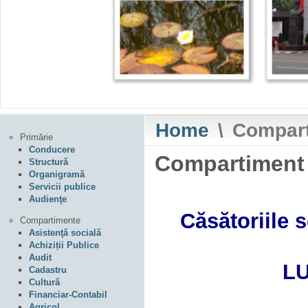
Home
\
Compar
Primărie
Conducere
Compartimen
Structură
Organigramă
Servicii publice
Audienţe
Căsătoriile s
Compartimente
Asistenţă socială
Achiziții Publice
Audit
LU
Cadastru
Cultură
Financiar-Contabil
Agricol