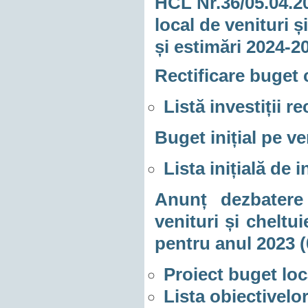
HCL Nr.36/05.04.20
local de venituri 
și estimări 2024-2
Rectificare buget
Listă investiții r
Buget inițial pe ve
Lista inițială de 
Anunț dezbatere 
venituri și cheltui
pentru anul 2023 (
Proiect buget loc
Lista obiectivelor