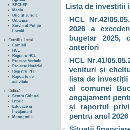
Lista de investitii 
SPCLEP
Mediu
Oficiul Juridic
HCL Nr.42/05.05.
Urbanism
Serviciul Poliție
2026 a excedentu
Locală
bugetar 2025, c
Consiliul Local
Comisii
anteriori
HCL
Registru HCL
HCL Nr.41/05.05.2
Procese Verbale
Proiecte Hotărâri
venituri și chel
Registru PH
Rapoarte de
lista de investiț
activitate
al comunei Buco
Cultură
angajament pentr
Centru Cultural
Istoric
și raportul priv
Educație și
Învățământ
pentru anul 2026
Monografie
Situatii financiar