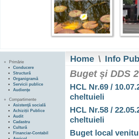
Home
\
Info Pub
Primărie
Conducere
Buget și DDS 
Structură
Organigramă
Servicii publice
HCL Nr.69 / 10.07.2
Audienţe
cheltuieli
Compartimente
Asistenţă socială
HCL Nr.58 / 22.05.2
Achiziții Publice
Audit
cheltuieli
Cadastru
Cultură
Buget local venituri
Financiar-Contabil
Agricol