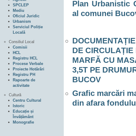
Plan Urbanistic
SPCLEP
Mediu
al comunei Bucov
Oficiul Juridic
Urbanism
Serviciul Poliție
Locală
DOCUMENTAȚIE 
Consiliul Local
Comisii
DE CIRCULAȚIE
HCL
MARFĂ CU MASA
Registru HCL
Procese Verbale
3,5T PE DRUMU
Proiecte Hotărâri
Registru PH
BUCOV
Rapoarte de
activitate
Grafic marcări m
Cultură
Centru Cultural
din afara fondului
Istoric
Educație și
Învățământ
Monografie