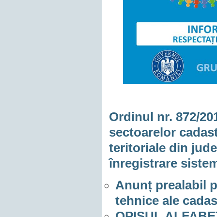
Ordinul nr. 872/20
sectoarelor cadast
teritoriale din jud
înregistrare siste
Anunț prealabil 
tehnice ale cadas
OPISUL ALFABE