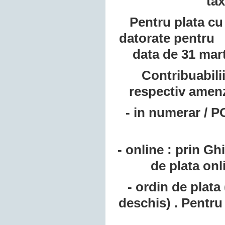
tax
Pentru plata cu 
datorate pentru î
data de 31 mart
Contribuabilii
respectiv amenz
- in numerar / P
- online : prin Gh
de plata on
- ordin de plata
deschis) . Pentru