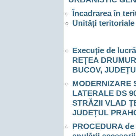
Încadrarea în teri
Unități teritoriale
Execuție de lucr
REȚEA DRUMURI
BUCOV, JUDEȚ
MODERNIZARE 
LATERALE DS 902
STRĂZII VLAD 
JUDEȚUL PRAH
PROCEDURA de aco
anulării accesorii