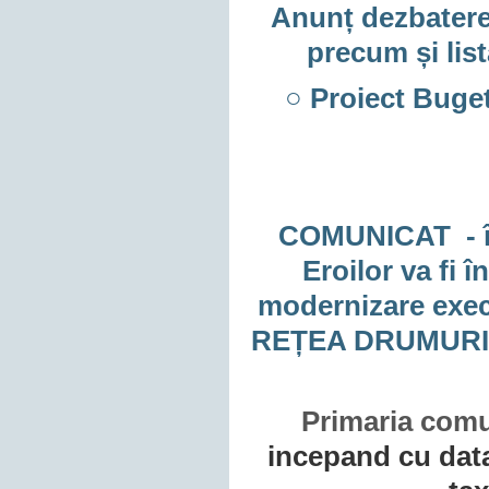
Anunț dezbatere 
precum și list
○ Proiect Buget
COMUNICAT - în 
Eroilor va fi 
modernizare exe
REȚEA DRUMURI
Primaria com
incepand cu data