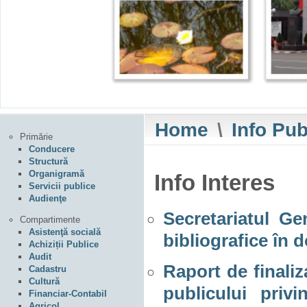
Home
\
Info Pub
Primărie
Conducere
Structură
Organigramă
Info Interes
Servicii publice
Audienţe
Secretariatul Ge
Compartimente
Asistenţă socială
bibliografice în 
Achiziții Publice
Audit
Raport de finaliz
Cadastru
Cultură
publicului priv
Financiar-Contabil
Agricol