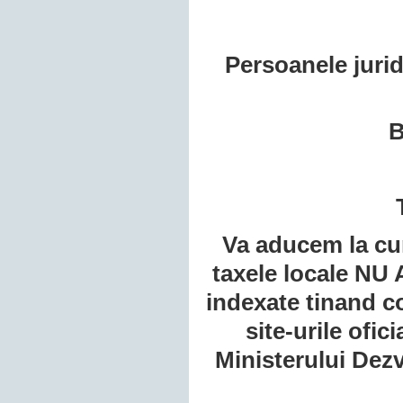
Persoanele juridi
B
Va aducem la cun
taxele locale NU
indexate tinand co
site-urile ofic
Ministerului Dezv