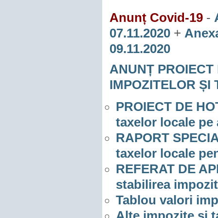
Anunț Covid-19
-
07.11.2020
+
Anexa
09.11.2020
ANUNȚ PROIECT 
IMPOZITELOR ȘI
PROIECT DE HOTĂ
taxelor locale pe
RAPORT SPECIALIT
taxelor locale pe
REFERAT DE APRO
stabilirea impozi
Tablou valori im
Alte impozite și t