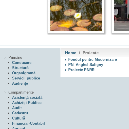
Home
\
Proiecte
Primărie
◐ Fondul pentru Modernizare
Conducere
◐ PNI Anghel Saligny
Structură
◐ Proiecte PNRR
Organigramă
Servicii publice
Audienţe
Compartimente
Asistenţă socială
Achiziții Publice
Audit
Cadastru
Cultură
Financiar-Contabil
Agricol