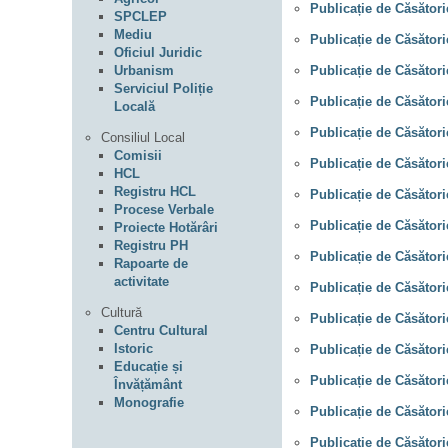
Publicație de Căsător
SPCLEP
Mediu
Publicație de Căsător
Oficiul Juridic
Publicație de Căsători
Urbanism
Serviciul Poliție
Publicație de Căsător
Locală
Publicație de Căsători
Consiliul Local
Comisii
Publicație de Căsători
HCL
Registru HCL
Publicație de Căsători
Procese Verbale
Publicație de Căsători
Proiecte Hotărâri
Registru PH
Publicație de Căsători
Rapoarte de
activitate
Publicație de Căsători
Cultură
Publicație de Căsători
Centru Cultural
Istoric
Publicație de Căsător
Educație și
Publicație de Căsători
Învățământ
Monografie
Publicație de Căsători
Publicație de Căsător