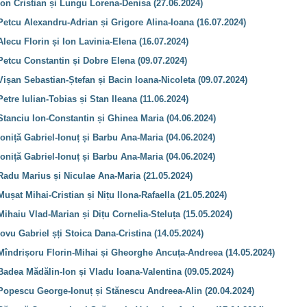
Ion Cristian și Lungu Lorena-Denisa (27.06.2024)
Petcu Alexandru-Adrian și Grigore Alina-Ioana (16.07.2024)
Alecu Florin și Ion Lavinia-Elena (16.07.2024)
Petcu Constantin și Dobre Elena (09.07.2024)
Vișan Sebastian-Ștefan și Bacin Ioana-Nicoleta (09.07.2024)
etre Iulian-Tobias și Stan Ileana (11.06.2024)
Stanciu Ion-Constantin și Ghinea Maria (04.06.2024)
Ioniță Gabriel-Ionuț și Barbu Ana-Maria (04.06.2024)
Ioniță Gabriel-Ionuț și Barbu Ana-Maria (04.06.2024)
Radu Marius și Niculae Ana-Maria (21.05.2024)
ușat Mihai-Cristian și Nițu Ilona-Rafaella (21.05.2024)
Mihaiu Vlad-Marian și Dițu Cornelia-Steluța (15.05.2024)
Iovu Gabriel șți Stoica Dana-Cristina (14.05.2024)
 Mîndrișoru Florin-Mihai și Gheorghe Ancuța-Andreea (14.05.2024)
Badea Mădălin-Ion și Vladu Ioana-Valentina (09.05.2024)
 Popescu George-Ionuț și Stănescu Andreea-Alin (20.04.2024)