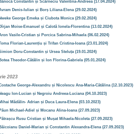
 Bănocă Constantin și Scărneciu Valentina-Andreea (17.04.2024)
Avram Denis-Iulian și Borș Liliana-Elena (29.02.2024)
 Nweke George Emeka și Ciubota Monica (29.02.2024)
Dîrjan Moise-Emanuel și Calotă Ionela-Florentina (13.02.2024)
Aron Vasile-Cristian și Porcica Sabrina-Mihaela (06.02.2024)
Toma Florian-Laurențiu și Trifan Cristina-Ioana (23.01.2024)
Simion Doru-Constantin și Ursea Steluța (19.01.2024)
Botea Theodor-Cătălin și Ion Florina-Gabriela (05.01.2024)
rie 2023
 Costache George-Alexandru și Nicolescu Ana-Maria-Cătălina (12.10.2023)
 Neagu Ion-Lucian și Negroiu Andreea-Luciana (04.10.2023)
Mihai Mădălin- Adrian și Duca Laura-Elena (03.10.2023)
 Păun Michael-Adiel și Mocanu Alina-Ioana (27.09.2023)
Pătrașcu Rusu Cristian și Mușat Mihaela-Nicoleta (27.09.2023)
Băicoianu Daniel-Marian și Constantin Alexandra-Elena (27.09.2023)