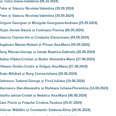
 și Toma Diana-mădălina (08.10.2024)
Petre și Stanciu Nicoleta-Valentina (30.09.2024)
Petre și Stanciu Nicoleta-Valentina (30.09.2024)
 Grigore Georgian și Minigote Georgiana-Andreea (25.09.2024)
Dîrjan Avram-Daniel și Codreanu Florina (06.09.2024)
Stanciu Ciprian-Ilie și Costache Elena-Ioana (04.09.2024)
Jugănaru Marian-Robert și Pîrvan Ana-Maria (04.09.2024)
Burg Răzvan-George și Istrate Beatrice-Gabriela (28.08.2024)
Badea Vlăduț-Cristian și Budui Alexandra-Maria (27.08.2024)
Olteanu Ovidiu-Costin și Drăguș Ana-Maria (27.08.2024)
Bratu Mihăișă și Burg Corina-Iuliana (20.08.2024)
Dobrescu Tudorel-George și Fircă Iuliana (19.08.2024)
 Marinescu Dan-Alexandru și Rudeanu Iuliana-Florentina (14.08.2024)
Vasiliu adrian-Costel și Nedelcu Ana-Maria (06.08.2024)
Gani Florin și Fotache Cristina-Teodora (25.07.2024)
Sidorac Mădălin și Constantin Ștefania-Alina (28.06.2024)