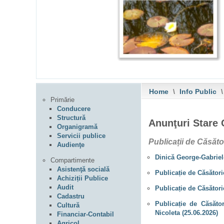
Home
\
Info Public
\
Primărie
Conducere
Structură
Anunţuri Stare 
Organigramă
Servicii publice
Publicații de Căsăto
Audienţe
Dinică George-Gabriel-
Compartimente
Asistenţă socială
Publicație de Căsători
Achiziții Publice
Audit
Publicație de Căsători
Cadastru
Publicație de Căsăto
Cultură
Nicoleta (25.06.2026)
Financiar-Contabil
Agricol