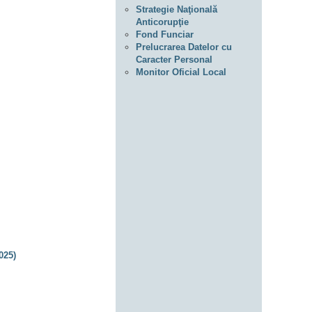
Strategie Naţională
Anticorupţie
Fond Funciar
Prelucrarea Datelor cu
Caracter Personal
Monitor Oficial Local
025)