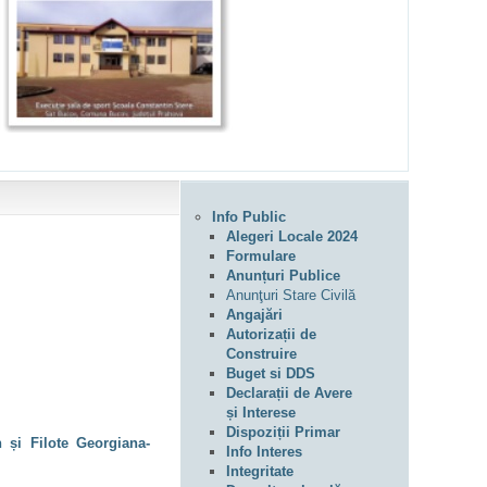
Info Public
Alegeri Locale 2024
Formulare
Anunțuri Publice
Anunţuri Stare Civilă
Angajări
Autorizații de
Construire
Buget si DDS
Declarații de Avere
și Interese
Dispoziții Primar
 și Filote Georgiana-
Info Interes
Integritate