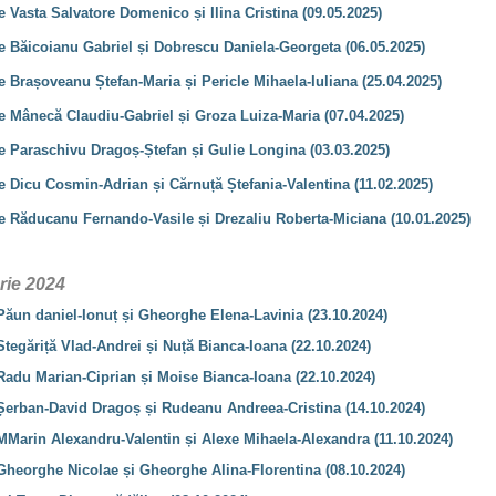
e Vasta Salvatore Domenico și Ilina Cristina (09.05.2025)
ie Băicoianu Gabriel și Dobrescu Daniela-Georgeta (06.05.2025)
e Brașoveanu Ștefan-Maria și Pericle Mihaela-Iuliana (25.04.2025)
ie Mânecă Claudiu-Gabriel și Groza Luiza-Maria (07.04.2025)
ie Paraschivu Dragoș-Ștefan și Gulie Longina (03.03.2025)
e Dicu Cosmin-Adrian și Cărnuță Ștefania-Valentina (11.02.2025)
ie Răducanu Fernando-Vasile și Drezaliu Roberta-Miciana (10.01.2025)
rie 2024
Păun daniel-Ionuț și Gheorghe Elena-Lavinia (23.10.2024)
Stegăriță Vlad-Andrei și Nuță Bianca-Ioana (22.10.2024)
Radu Marian-Ciprian și Moise Bianca-Ioana (22.10.2024)
 Șerban-David Dragoș și Rudeanu Andreea-Cristina (14.10.2024)
 MMarin Alexandru-Valentin și Alexe Mihaela-Alexandra (11.10.2024)
 Gheorghe Nicolae și Gheorghe Alina-Florentina (08.10.2024)