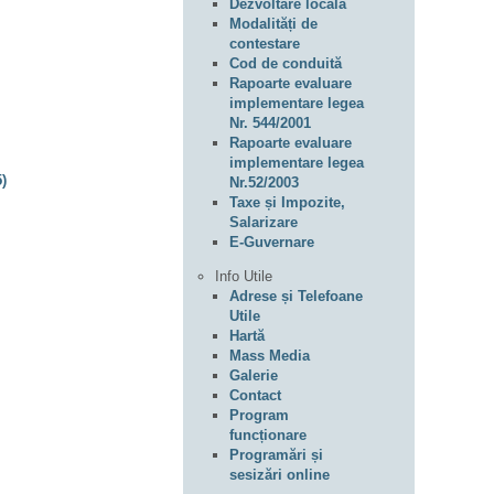
Dezvoltare locală
Modalități de
contestare
Cod de conduită
Rapoarte evaluare
implementare legea
Nr. 544/2001
Rapoarte evaluare
implementare legea
)
Nr.52/2003
Taxe și Impozite,
Salarizare
E-Guvernare
Info Utile
Adrese și Telefoane
Utile
Hartă
Mass Media
Galerie
Contact
Program
funcționare
Programări și
sesizări online