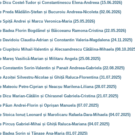
ie Dicu Costel-Tudor și Constantinescu Elena-Andreea (15.06.2026)
ie Preda Mădălin-Ștefan și Bucuroiu Andreea-Nicoleta (02.06.2026)
e Spiță Andrei și Marcu Veronica-Maria (25.05.2026)
ie Badea Florin Bogdănel și Băicoeanu Ramona-Cristina (22.05.2026)
e Davidoiu Claudiu-Adrian și Constantin Valeria-Magdalena (24.11.2025)
e Ciupițoiu Mihail-Valentin și Alecsandrescu Cătălina-Mihaela (08.10.2025
e Mareș Vasilică-Marian și Militaru Angela (25.08.2025)
e Constantin Sorin-Valentin și Panait Andreea-Gabriela (22.08.2025)
e Azoiței Silvestru-Nicolae și Ghiță Raluca-Florentina (31.07.2025)
e Mateoiu Petre-Ciprian și Neacșu Marilena-Liliana (28.07.2025)
e Dicu Marian-Cătălin și Chirasnel Gabriela-Cristina (21.07.2025)
ie Păun Andrei-Florin și Oprișan Manuela (07.07.2025)
e Stoica Ionuț Leonard și Marolicaru Rafaela-Dara-Mihaela (04.07.2025)
e Pircuș Gabriel-Mihai și Ghiță Raluca-Mariana (04.07.2025)
ie Badea Sorin și Tănase Ana-Maria (01.07.2025)