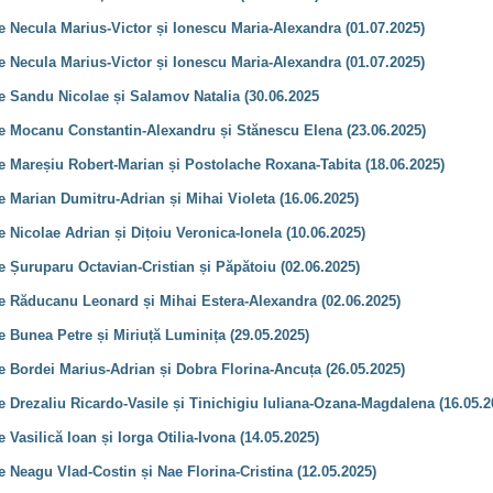
e Necula Marius-Victor și Ionescu Maria-Alexandra (01.07.2025)
e Necula Marius-Victor și Ionescu Maria-Alexandra (01.07.2025)
ie Sandu Nicolae și Salamov Natalia (30.06.2025
ie Mocanu Constantin-Alexandru și Stănescu Elena (23.06.2025)
ie Mareșiu Robert-Marian și Postolache Roxana-Tabita (18.06.2025)
e Marian Dumitru-Adrian și Mihai Violeta (16.06.2025)
e Nicolae Adrian și Dițoiu Veronica-Ionela (10.06.2025)
e Șuruparu Octavian-Cristian și Păpătoiu (02.06.2025)
ie Răducanu Leonard și Mihai Estera-Alexandra (02.06.2025)
e Bunea Petre și Miriuță Luminița (29.05.2025)
e Bordei Marius-Adrian și Dobra Florina-Ancuța (26.05.2025)
e Drezaliu Ricardo-Vasile și Tinichigiu Iuliana-Ozana-Magdalena (16.05.2
 Vasilică Ioan și Iorga Otilia-Ivona (14.05.2025)
e Neagu Vlad-Costin și Nae Florina-Cristina (12.05.2025)