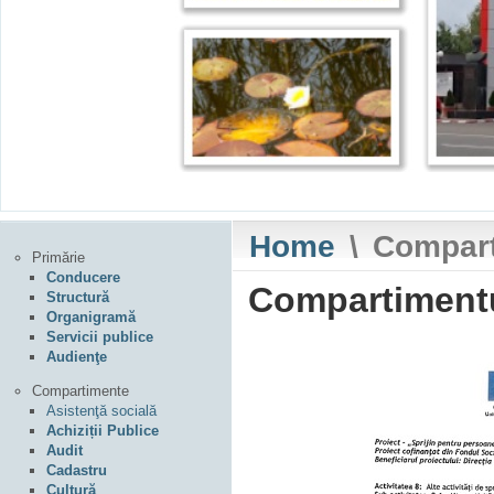
Home
\
Compar
Primărie
Conducere
Compartimentu
Structură
Organigramă
Servicii publice
Audienţe
Compartimente
Asistenţă socială
Achiziții Publice
Audit
Cadastru
Cultură