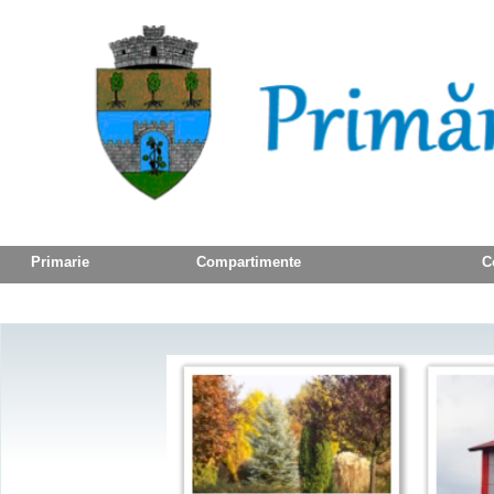
Primarie
Compartimente
C
Contact Us
Monitor Oficial Local