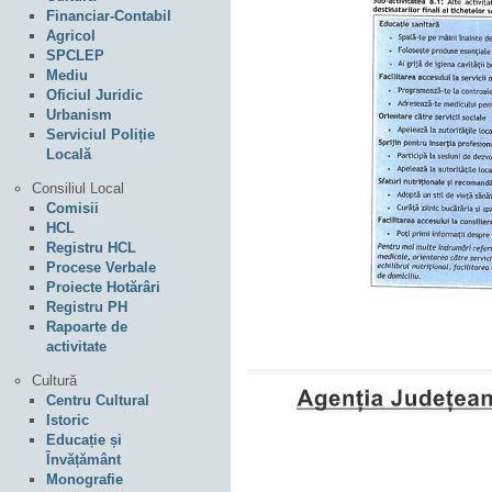
Financiar-Contabil
Agricol
SPCLEP
Mediu
Oficiul Juridic
Urbanism
Serviciul Poliție
Locală
Consiliul Local
Comisii
HCL
Registru HCL
Procese Verbale
Proiecte Hotărâri
Registru PH
Rapoarte de
activitate
Cultură
Centru Cultural
Istoric
Educație și
Învățământ
Monografie