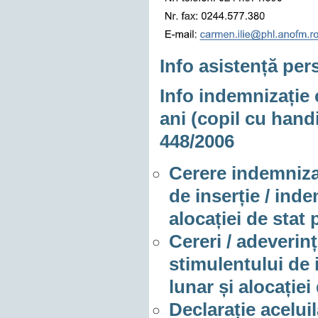
Info asistență pers
Info indemnizație c
ani (copil cu hand
448/2006
Cerere indemnizaț
de inserție / inde
alocației de stat
Cereri / adeverin
stimulentului de i
lunar și alocației
Declarație aceluil